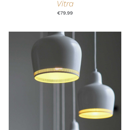
Vitra
€
79.99
IN DEN WARENKORB
/
DETAILS