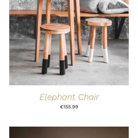
IN DEN WARENKORB
/
DETAILS
Elephant Chair
€
155.99