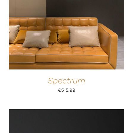
IN DEN WARENKORB
/
DETAILS
Spectrum
€
515.99