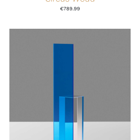
€
789.99
IN DEN WARENKORB
/
DETAILS