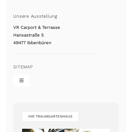
Unsere Ausstellung
VR Carport & Terrasse
Hansastraße 5
49477 Ibbenbüren
SITEMAP
Toggle
Navigation
VR Home
Referenzgalerie
IHR TRAUMGARTENHAUS