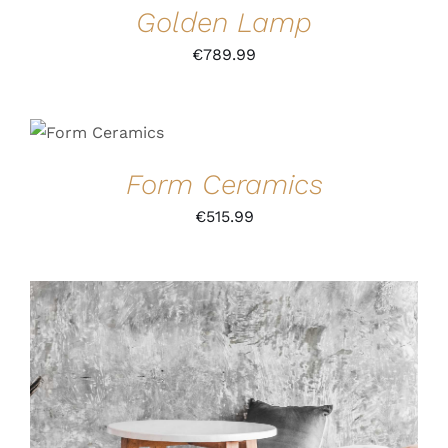
Golden Lamp
€
789.99
Bewertet
IN DEN
mit
5.00
von 5
WARENKORB
/
Form Ceramics
DETAILS
€
515.99