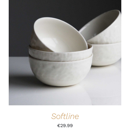
IN DEN WARENKORB
/
DETAILS
Softline
€
29.99