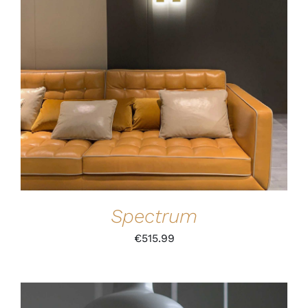
IN DEN WARENKORB
/
DETAILS
Spectrum
€
515.99