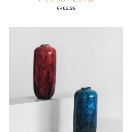
€
489.99
IN DEN WARENKORB
/
DETAILS