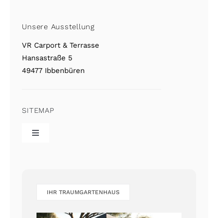
Unsere Ausstellung
VR Carport & Terrasse
Hansastraße 5
49477 Ibbenbüren
SITEMAP
Toggle
Navigation
VR Home
Referenzgalerie
IHR TRAUMGARTENHAUS