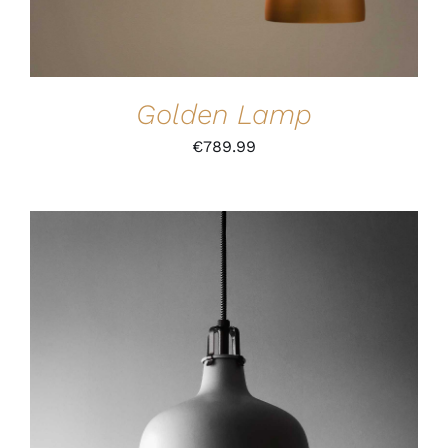
Golden Lamp
€
789.99
IN DEN WARENKORB
/
DETAILS