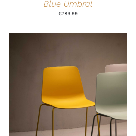
Blue Umbral
€
789.99
IN DEN WARENKORB
/
DETAILS