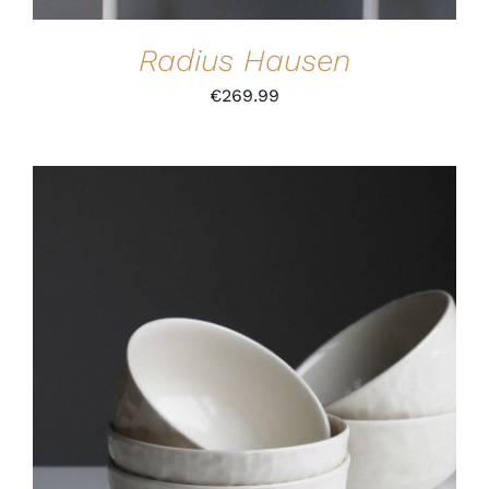
Radius Hausen
€
269.99
IN DEN WARENKORB
/
DETAILS