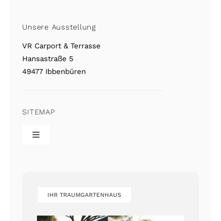
Unsere Ausstellung
VR Carport & Terrasse
Hansastraße 5
49477 Ibbenbüren
SITEMAP
Toggle
Navigation
VR Home
Referenzgalerie
IHR TRAUMGARTENHAUS