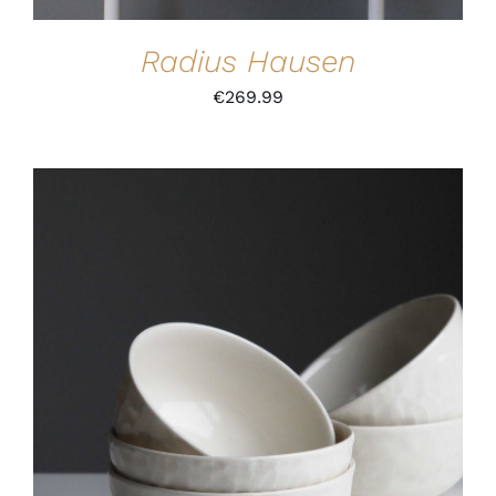
Radius Hausen
€
269.99
IN DEN WARENKORB
/
DETAILS