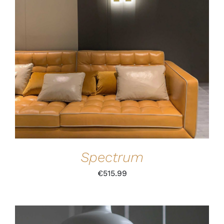
IN DEN WARENKORB
/
DETAILS
Spectrum
€
515.99