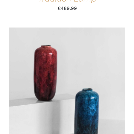
€
489.99
IN DEN WARENKORB
/
DETAILS