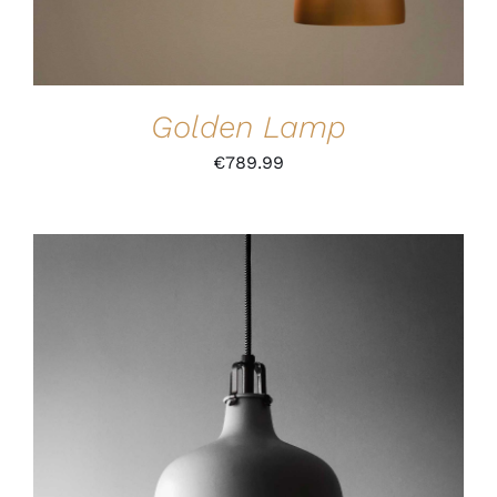
Golden Lamp
€
789.99
IN DEN WARENKORB
/
DETAILS