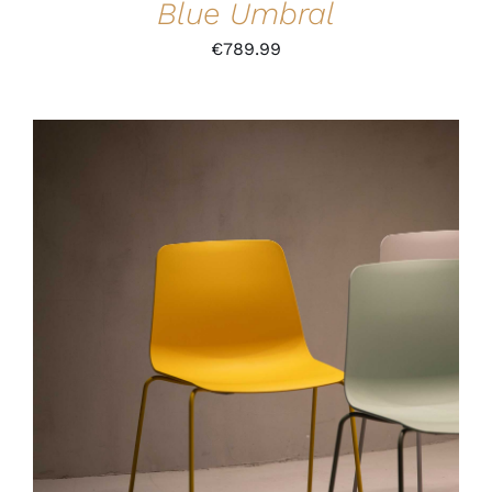
Blue Umbral
€
789.99
IN DEN WARENKORB
/
DETAILS